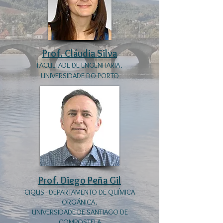
Prof. Cláudia Silva
FACULTADE DE ENGENHARIA.
UNIVERSIDADE DO PORTO
Prof. Diego Peña Gil
CiQUS -
DEPARTAMENTO DE QUÍMICA
ORGÁNICA.
UNIVERSIDADE DE SANTIAGO DE
COMPOSTELA